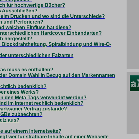
ch für hochwertige Bücher?
s Ausschließen?
beim Drucken und wo sind die Unterschiede?
n und Perforieren?
nd welchen Einfluss hat diese?
unterschiedlichen Hardcover Einbandarten?
h hergestellt?
n Blockdrahtheftung, Spiralbindung und Wire-O-
er unterschiedlichen Falzarten
was muss es enthalten?
der Domain Wahl in Bezug auf den Markennamen
htlich bedenklich?
ber eines Werks?
 in den Meta-Tags verwendet werden?
 im Internet rechlich bedenklich?
wirksamer Vertrag zustande?
 AGBs zubaechten?
etz aus?
te auf einern Internetseite?
egt wer für strafbare Inhalte auf einer Webseite