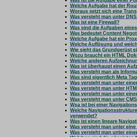
Was ist die Aufgabe einer P
Welche Aufgabe hat der Rou
Woraus setzt sich eine Tra
Was versteht man unter DN
Was ist eine Firewall?
Was sind die Aufgaben eine
Was bedeutet Content Negot
Welche Aufgabe hat ein Prox
Welche Auflösung und welche
Wie sieht das Grundgerüst e
Wozu braucht ein HTML Doku
Welche anderen Aufzeichnu
Was ist überhaupt einen Au
Was versteht man als Inform
Was sind eigentlich Meta Ta
Was versteht man unter ein
Was versteht man unter HT
Was versteht man unter eine
Was versteht man unter CM
Wsa ist bei einer Navigations
Welche Navigationsstrukturen
verwendet?
Was ist einen lineare Naviga
Was versteht man unter eine
Was versteht man unter einer