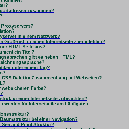
ortnummer?
ter?
nsportadresse zusammen?
S?
s Proxyservers?
iation?
yserver in einem Netzwerk?
 Größe ist für einen Internetseite zuempfehlen?
iner HTML Seite aus?
ment ein Titel?
ngssprachen gibt es neben HTML?
fzeichnungssprache?
atiker unter einem Tag?
gs?
er CSS Datei im Zusammenhang mit Webseiten?
ML?
r websicheren Farbe?
S?
struktur einer Internetseite zubeachten?
 werden für Internetseite am häufigsten
tionsstruktur?
 Baumstruktur bei einer Navigation?
 See and Point Struktur?