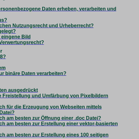
personenbezogene Daten erheben, verarbeiten und
us?
ischen Nutzungsrecht und Urheberrecht?
gelegt?
 eingene Bild
Verwertungsrecht?
r
-8?
tem
r binäre Daten verarbeiten?
ten ausgedrückt
e Freistellung und Umfärbung von Pixelbildern
h für die Erzeugung von Webseiten mittels
Datei?
h am besten zur Öffnung einer .doc Datei?
h am besten zur Erstellung einer vektor-basierten
h am besten zur Erstellung eines 100 seitigen