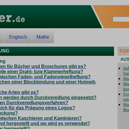
Englisch
Mathe
TOP
DUNG
AUS
ung
en für Bücher und Broschuren gibt es?
Def
eile einer Draht- bzw Klammerheftung?
Spi
zwischen Faden- und Fadensiegelheftung?
Was
schen einer Blockbindung und einer Hotmelt-
Was
bzw
lche Arten gibt es?
Sym
en werden durch Durckveredlung eingesetzt?
unt
ten Durckveredlungsverfahren?
Was
sich für das Prägung eines Logos?
Blo
lockung?
zwischen Kaschieren und Kaminieren?
nd hergestellt und wo wird es verwendet?
r hergestellt?