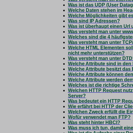
Was ist das UDP (User Datag
Welche Daten stehen im Head
Welche Möglichkeiten gibt 
Was sind IP Adressen?
Was ist überhaupt einen Url 
Was versteht man unter ww
Welches sind die 4 häufigste
Was versteht man unter TCP
Welche HTML Elementen soll
nicht mehr unterstützen?
Was versteht man unter DTD
Welche Attribute sind in den
Welche Attribute besitzt das
Welche Attribute können de
Welche Attribute werden de
Welches ist die richtige Sch
Welchen HTTP Request nutzt
Server?
Was bedeutet ein HTTP Requ
Wie erfährt bei HTTP der Clie
Welchen Zweck erfüllt die Ei
Wofür verwendet man FTP?
Was steht hinter HBCI?
Was muss ich tun, damit ei