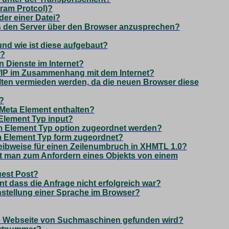
ram Protcol)?
er einer Datei?
es den Server über den Browser anzusprechen?
und wie ist diese aufgebaut?
w?
n Dienste im Internet?
/IP im Zusammenhang mit dem Internet?
ten vermieden werden, da die neuen Browser diese
?
 Meta Element enthalten?
 Element Typ input?
m Element Typ option zugeordnet werden?
m Element Typ form zugeordnet?
reibweise für einen Zeilenumbruch in XHMTL 1.0?
 man zum Anfordern eines Objekts von einem
est Post?
nt dass die Anfrage nicht erfolgreich war?
nstellung einer Sprache im Browser?
ne Webseite von Suchmaschinen gefunden wird?