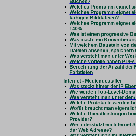
Buches?
Welches Programm eignet si
Welches Programm eignet sic
farbigen Bilddateien?
Welches Programm eignet sich
140%
Was ist einen progressive 
Was macht ein Konvertieru
Mit welchem Baustein von d
Dateien ansehen, speichern
Was versteht man unter Wor
Welche Vorteile haben PDFs 
Berechnung der Anzahl der 
Farbtiefen
Internet - Mediengestalter
Was steckt hinter der IP Eben
Wie werden Top-Level-Domai
Was versteht man unter dem 
Welche Protokolle werden be
Wofür braucht man eigentli
Welche Dienstleistungen bei
Provider?
Wie unterstützt ein Internet
der Web Adresse?
Was versteht man im Internet