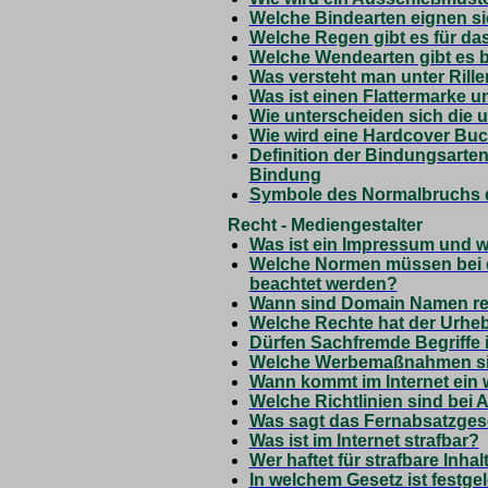
Welche Bindearten eignen si
Welche Regen gibt es für da
Welche Wendearten gibt es 
Was versteht man unter Rille
Was ist einen Flattermarke u
Wie unterscheiden sich die 
Wie wird eine Hardcover Buc
Definition der Bindungsarte
Bindung
Symbole des Normalbruchs d
Recht - Mediengestalter
Was ist ein Impressum und 
Welche Normen müssen bei 
beachtet werden?
Wann sind Domain Namen rec
Welche Rechte hat der Urhe
Dürfen Sachfremde Begriffe
Welche Werbemaßnahmen sind
Wann kommt im Internet ein 
Welche Richtlinien sind bei
Was sagt das Fernabsatzges
Was ist im Internet strafbar?
Wer haftet für strafbare Inhal
In welchem Gesetz ist festgel