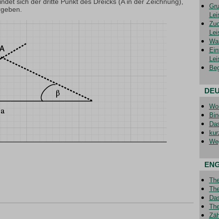
det sich der dritte Punkt des Dreicks (A in der Zeichnung),
Gru
rgeben.
Lei
Zuo
Lei
Was
Ein
Lei
Beg
DE
Wor
Bin
Das
kur
Weg
ENG
The
The
Das
The
Zäh