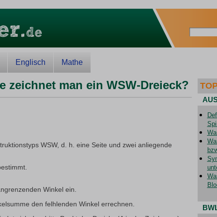
Englisch
Mathe
ie zeichnet man ein WSW-Dreieck?
TOP
AUS
Def
Spi
Was
Was
ruktionstyps WSW, d. h. eine Seite und zwei anliegende
bzw
Sym
bestimmt.
unt
Was
Blo
angrenzenden Winkel ein.
nkelsumme den felhlenden Winkel errechnen.
BW