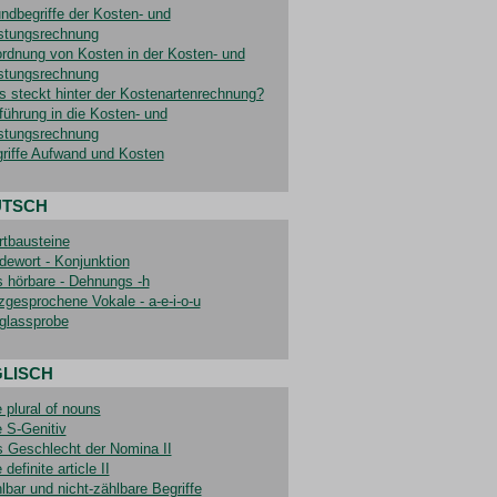
ndbegriffe der Kosten- und
stungsrechnung
rdnung von Kosten in der Kosten- und
stungsrechnung
 steckt hinter der Kostenartenrechnung?
führung in die Kosten- und
stungsrechnung
riffe Aufwand und Kosten
UTSCH
tbausteine
dewort - Konjunktion
 hörbare - Dehnungs -h
zgesprochene Vokale - a-e-i-o-u
lassprobe
LISCH
 plural of nouns
 S-Genitiv
 Geschlecht der Nomina II
 definite article II
lbar und nicht-zählbare Begriffe