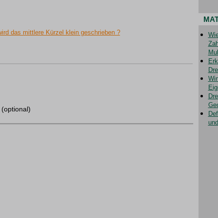
MA
d das mittlere Kürzel klein geschrieben ?
Wie
Zah
Mul
Erk
Dre
Win
Eig
Dre
Geo
(optional)
Def
und