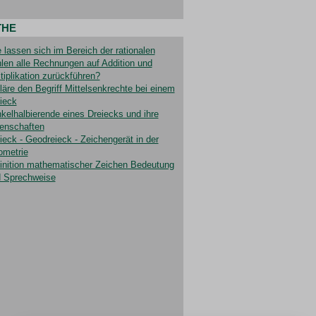
THE
 lassen sich im Bereich der rationalen
len alle Rechnungen auf Addition und
tiplikation zurückführen?
läre den Begriff Mittelsenkrechte bei einem
ieck
kelhalbierende eines Dreiecks und ihre
enschaften
ieck - Geodreieck - Zeichengerät in der
metrie
inition mathematischer Zeichen Bedeutung
 Sprechweise